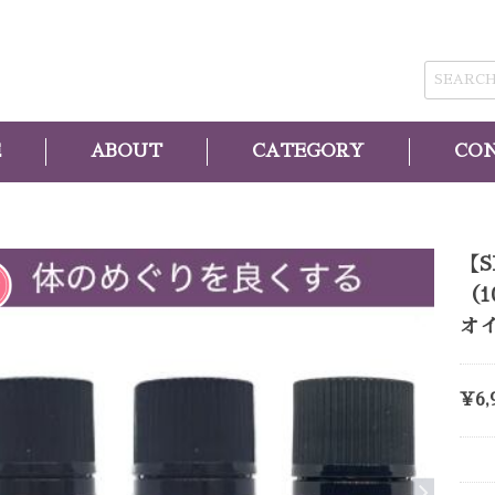
E
ABOUT
CATEGORY
CO
【
（1
オイ
¥6,