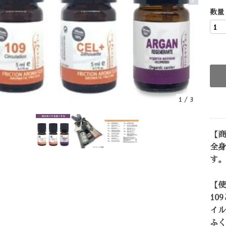
数量
1
/
3
【商
全身
す。
【使
10
イル
ふく