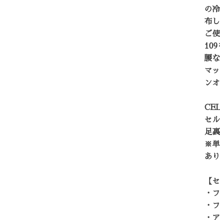
の冷
布し
ご使
10
腰な
マッ
ンオ
CE
セル
足裏
※単
あり
【セ
・フ
・フ
・ア