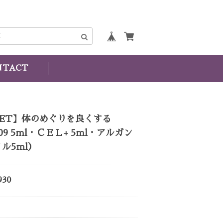
NTACT
SET】体のめぐりを良くする
09 5ｍl・ＣＥＬ+ 5ｍl・アルガン
ル5ｍl）
930