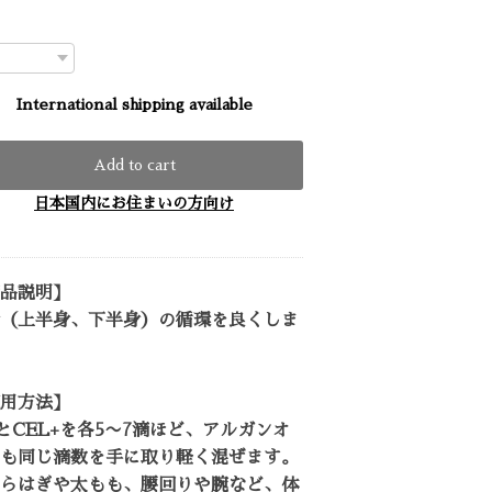
International shipping available
Add to cart
日本国内にお住まいの方向け
品説明】
（上半身、下半身）の循環を良くしま
用方法】
9とCEL+を各5〜7滴ほど、アルガンオ
も同じ滴数を手に取り軽く混ぜます。
らはぎや太もも、腰回りや腕など、体