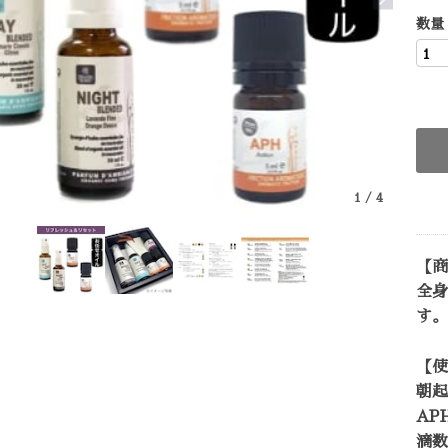
数量
1
/
4
【商
全身
す。
【使
朝起
AP
滴数