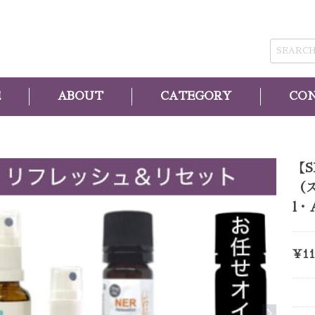
E
ABOUT
CATEGORY
CO
【
（ス
l・
¥11