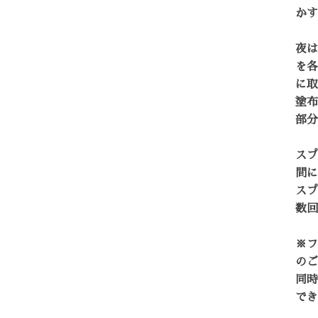
かす
夜は
を各
に取
塗布
部分
スプ
間に
スプ
数回
※フ
のご
同時
でき