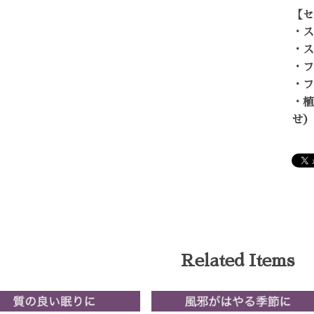
【セ
・ス
・ス
・フ
・フ
・植
せ）
Related Items