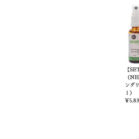
【S
（NE
ンダリ
ｌ）
¥5,83