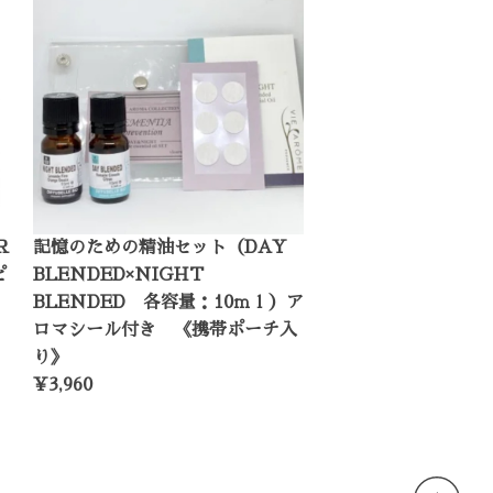
Ｒ
記憶のための精油セット（DAY
ピ
BLENDED×NIGHT
）
BLENDED 各容量：10ｍｌ）ア
ロマシール付き 《携帯ポーチ入
り》
¥3,960