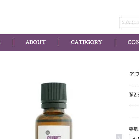
E
ABOUT
CATEGORY
CO
ア
¥2,
種類