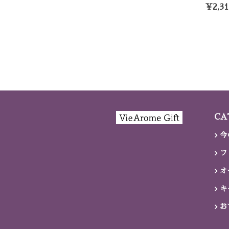
¥2,31
CA
今
フ
オ
キ
お