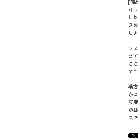
[商
オレ
した
きめ
しょ
フェ
ます
ここ
です
漢方
かに
皮膚
が良
スキ