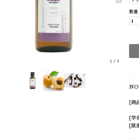
数量
1
/
3
NO
[商
[学名
[原