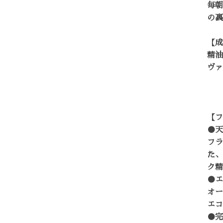
毎朝
の裏
【成
精油
ヴァ
【フ
●天
フラ
た、
ク精
●エ
オー
エコ
●完