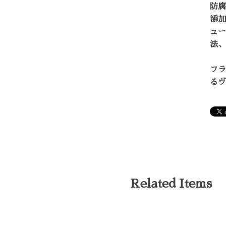
防腐
添加
ュー
法、
フラ
るヴ
Related Items