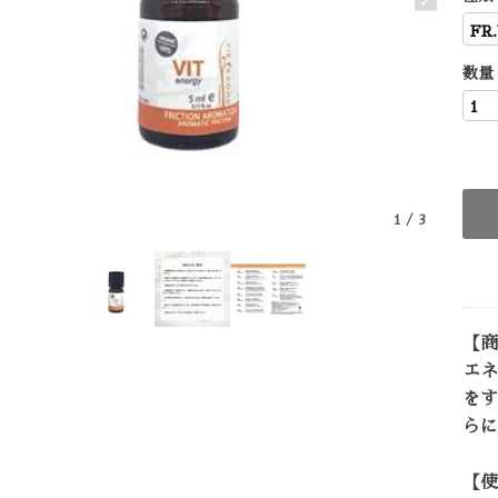
数量
1
/
3
【商
エネ
をす
らに
【使