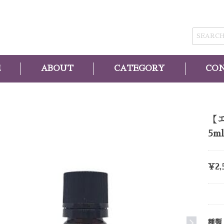
E
ABOUT
CATEGORY
CO
【
5ml
¥2,
種類